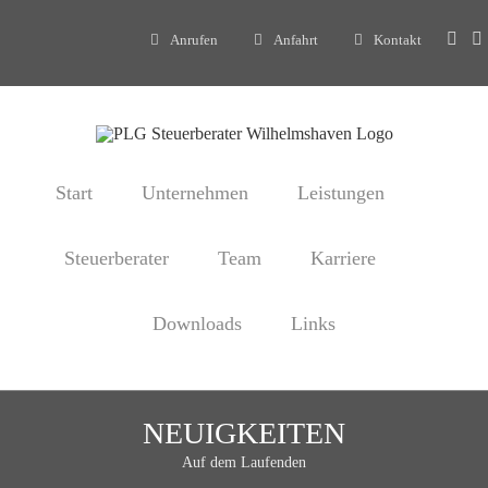
Zum
Inhalt
Anrufen
Anfahrt
Kontakt
springen
Start
Unternehmen
Leistungen
Steuerberater
Team
Karriere
Downloads
Links
NEUIGKEITEN
Auf dem Laufenden